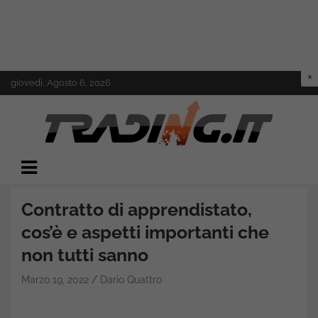
Skip
giovedì, Agosto 6, 2026
to
content
Il mondo del trading online
Trading.it
Contratto di apprendistato,
cos’è e aspetti importanti che
non tutti sanno
Marzo 19, 2022
Dario Quattro