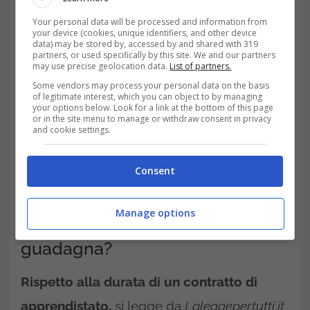
Your personal data will be processed and information from
Vi è poi quello di
terzo livello
, di alta
your device (cookies, unique identifiers, and other device
data) may be stored by, accessed by and shared with 319
formazione e ricerca per giovani tra 18 e 29
partners, or used specifically by this site. We and our partners
may use precise geolocation data.
List of partners.
anni, legato al conseguimento di titoli di
Some vendors may process your personal data on the basis
studio universitari e di alta formazione, tra
of legitimate interest, which you can object to by managing
your options below. Look for a link at the bottom of this page
or in the site menu to manage or withdraw consent in privacy
cui anche dottorati di ricerca, diplomi di
and cookie settings.
istituti tecnici superiori o praticantato per
l’accessit ad una professione ordinistica.
Consent
Contratto di apprendistato:
Manage options
quanto dura e quanto si
guadagna?
Rispetto alla durata di un contratto di
apprendistato,
si legge da
Laleggepertutti.it