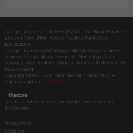
Trading.it di proprietà di WEB 365 SRL - Via Nicola Marchese
10, 00141 Roma (RM) - Codice Fiscale e Partita I.V.A.
12279101005
Trading.it non è una testata giornalistica, in quanto viene
aggiornato senza alcuna periodicità. Non può pertanto
considerarsi un prodotto editoriale ai sensi della legge n. 62
del 07.03.2001
Copyright ©2026 - Tutti i diritti riservati - TRADING.IT è
marchio registrato -
Contattaci
Le attività pubblicitarie su questo sito sono gestite da
theCoreAdv
Privacy Policy
Disclaimer