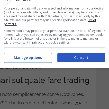
Learn more
Your personal data will be processed and information from your device
(cookies, unique identifiers, and other device data) may be stored by,
accessed by and shared with 319 partners, or used specifically by this
site. We and our partners may use precise geolocation data.
List of
partners.
Some vendors may process your personal data on the basis of legitimate
il numero delle società che compongono gli
interest, which you can object to by managing your options below. Look
for a link at the bottom of this page or in the site menu to manage or
cazione
o di protezione dal rischio, né
withdraw consent in privacy and cookie settings.
i, divenendo solamente un ostacolo ai
Manage options
Consent
 di una gestione attiva
, quando il numero
eccessivamente alto.
onari sul quale fare trading
ù noto semplicemente come Dow Jones,
SE che fu creato nel lontanissimo 1792, è