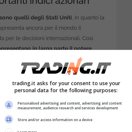
rtanti indici azionari
sono quelli degli Stati Uniti
, in quanto la
ppresenta ancora per il mondo il
 per le decisioni internazionali. Così
presentano in larga parte il potere
to capace di trainare i capitali con
ngo periodo, sono ampiamente in grado di
stitori.
trading.it asks for your consent to use your
personal data for the following purposes:
Personalised advertising and content, advertising and content
measurement, audience research and services development
Store and/or access information on a device