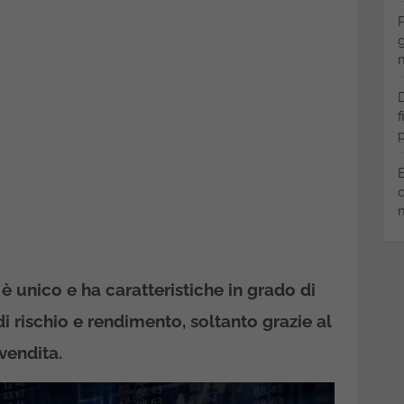
P
g
m
D
f
p
B
q
m
è unico e ha caratteristiche in grado di
i rischio e rendimento, soltanto grazie al
vendita.