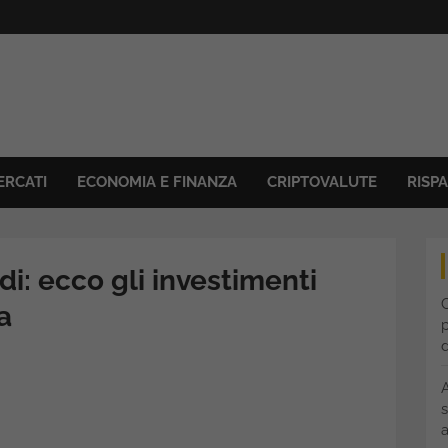
ERCATI
ECONOMIA E FINANZA
CRIPTOVALUTE
RISP
di: ecco gli investimenti
C
a
p
s
a