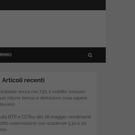
ARMIO
Articoli recenti
edolare secca nel 730, il reddito ‘escluso’
uò ridurre bonus e detrazioni: cosa sapere
davvero
Asta BTP e CCTeu del 28 maggio: rendimenti
otto osservazione con scadenze 5,10 e 20
nni