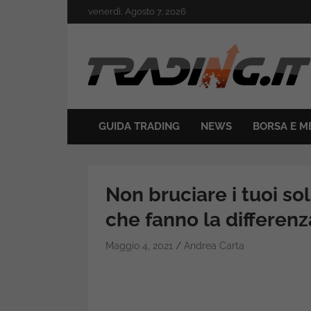
Skip
venerdì, Agosto 7, 2026
to
content
Il mondo del trading online
Trading.it
GUIDA TRADING
NEWS
BORSA E M
Non bruciare i tuoi sol
che fanno la differenz
Maggio 4, 2021
Andrea Carta