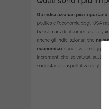
Quali sono i più impo
Gli indici azionari più importanti 
politica e l’economia degli USA ra
benchmark di riferimento e la guida
anche gli indici azionari che
ne rap
economico
, sono il valore aggiun
incrementi che, se valutati sul lu
soddisfare le aspettative degli inve