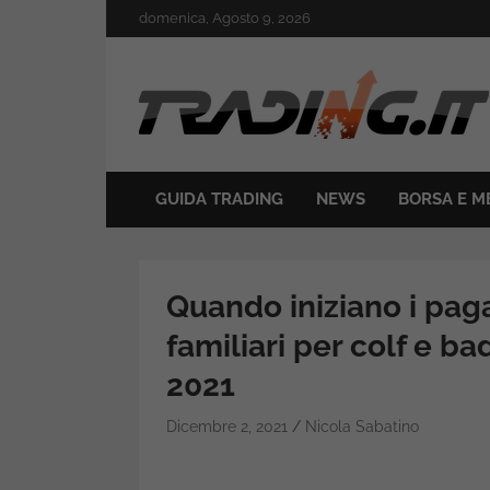
Skip
domenica, Agosto 9, 2026
to
content
Il mondo del trading online
Trading.it
GUIDA TRADING
NEWS
BORSA E M
Quando iniziano i pag
familiari per colf e bad
2021
Dicembre 2, 2021
Nicola Sabatino