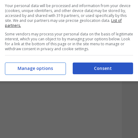
Your personal data will be processed and information from your device
nto della richiesta sono anche la situazione
(cookies, unique identifiers, and other device data) may be stored by,
accessed by and shared with 319 partners, or used specifically by this
al datore di lavoro.
site. We and our partners may use precise geolocation data.
List of
partners.
anche se si è soli, un regalo inaspettato:
Some vendors may process your personal data on the basis of legitimate
interest, which you can object to by managing your options below. Look
for a link at the bottom of this page or in the site menu to manage or
withdraw consent in privacy and cookie settings.
Manage options
Consent