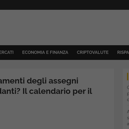
ERCATI
ECONOMIA E FINANZA
CRIPTOVALUTE
RISP
amenti degli assegni
C
anti? Il calendario per il
p
s
a