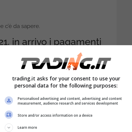
e c’è da sapere.
21, in arrivo i pagamenti
 ecco quando e a chi
trading.it asks for your consent to use your
i domestici spettano, di diritto, a colf e
personal data for the following purposes:
itter.
In particolare, tali benefici
sono
Personalised advertising and content, advertising and content
l nucleo familiare del lavoratore, al
measurement, audience research and services development
lla presenza o meno di membri
Store and/or access information on a device
Learn more