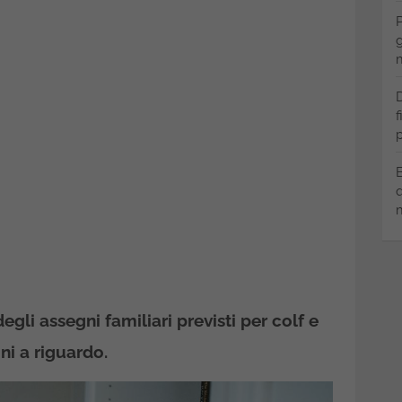
P
g
m
D
f
p
B
q
m
gli assegni familiari previsti per colf e
ni a riguardo.