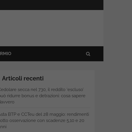
ARMIO
Articoli recenti
edolare secca nel 730, il reddito ‘escluso’
uò ridurre bonus e detrazioni: cosa sapere
davvero
Asta BTP e CCTeu del 28 maggio: rendimenti
otto osservazione con scadenze 5,10 e 20
nni