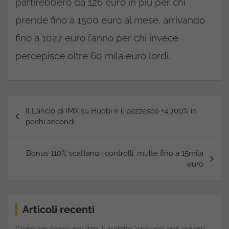
partirebbero da 126 euro in più per chi
prende fino a 1500 euro al mese, arrivando
fino a 1027 euro l’anno per chi invece
percepisce oltre 60 mila euro lordi.
Navigazione
Il Lancio di IMX su Huobi e il pazzesco +4,700% in
articoli
pochi secondi
Bonus 110% scattano i controlli: multe fino a 15mila
euro
Articoli recenti
Cedolare secca nel 730, il reddito ‘escluso’ può ridurre