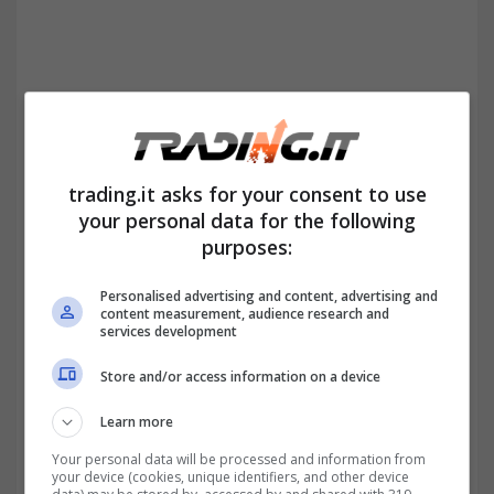
trading.it asks for your consent to use
your personal data for the following
purposes:
Mentre
c’è chi rischia la sospensione della
pensione per un anno
, sono in molti a voler
Personalised advertising and content, advertising and
content measurement, audience research and
sapere se con l’arrivo del 2022 potranno o
services development
meno beneficiare di un trattamento
Store and/or access information on a device
pensionistico più ricco. Visto l’aumento
Learn more
dell’inflazione, infatti, si attende che l’Inps
Your personal data will be processed and information from
your device (cookies, unique identifiers, and other device
provveda alla
rivalutazione delle pensioni
.