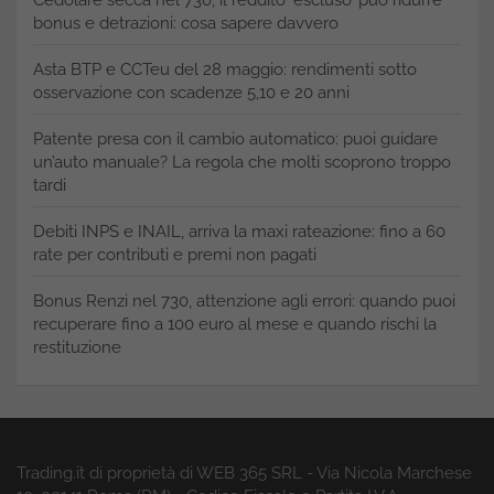
bonus e detrazioni: cosa sapere davvero
Asta BTP e CCTeu del 28 maggio: rendimenti sotto
osservazione con scadenze 5,10 e 20 anni
Patente presa con il cambio automatico: puoi guidare
un’auto manuale? La regola che molti scoprono troppo
tardi
Debiti INPS e INAIL, arriva la maxi rateazione: fino a 60
rate per contributi e premi non pagati
Bonus Renzi nel 730, attenzione agli errori: quando puoi
recuperare fino a 100 euro al mese e quando rischi la
restituzione
Trading.it di proprietà di WEB 365 SRL - Via Nicola Marchese