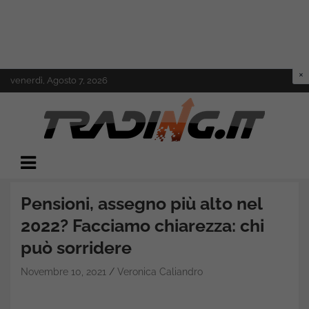
Skip
venerdì, Agosto 7, 2026
to
content
Il mondo del trading online
Trading.it
Pensioni, assegno più alto nel
2022? Facciamo chiarezza: chi
può sorridere
Novembre 10, 2021
Veronica Caliandro