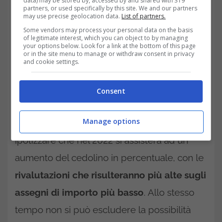
data) may be stored by, accessed by and shared with 319
partners, or used specifically by this site. We and our partners
Questo al fine di adeguare tali trattamenti
may use precise geolocation data.
List of partners.
economici al costo della vita. A tal proposito
Some vendors may process your personal data on the basis
of legitimate interest, which you can object to by managing
è bene sapere che ancora nulla è ufficiale in
your options below. Look for a link at the bottom of this page
or in the site menu to manage or withdraw consent in privacy
and cookie settings.
merito. Per avere la certezza di tale
aumento, infatti, bisogna attendere
Consent
l’approvazione della
legge di Stabilità
.
Manage options
In linea di massima, comunque, è possibile
ipotizzare che nel 2022 si assisterà ad un
aumento del cedolino in percentuale, con le
rivalutazioni che risulteranno più alte sugli
assegni di importo più basso
. Allo stesso
tempo non si può escludere la possibilità