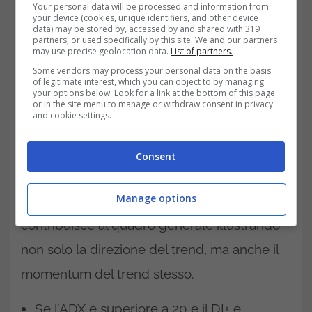
Your personal data will be processed and information from
your device (cookies, unique identifiers, and other device
dell’indicatore sono spesso colorate di nero
data) may be stored by, accessed by and shared with 319
partners, or used specifically by this site. We and our partners
e l’ADX è la linea principale dell’indicatore. È
may use precise geolocation data.
List of partners.
possibile visualizzare un totale di due linee
Some vendors may process your personal data on the basis
of legitimate interest, which you can object to by managing
aggiuntive, ma non è necessario.
your options below. Look for a link at the bottom of this page
or in the site menu to manage or withdraw consent in privacy
and cookie settings.
Queste due linee sono denominate DI+ e
DI-
. Una colorazione comune per queste
Consent
linee è il rosso, mentre il colore solitamente
Manage options
utilizzato è il verde. Ciascuna delle tre linee
contribuisce al quadro generale illustrando
non solo la direzione del trend, ma anche il
momentum del trend stesso.
Se l’ADX è superiore a 20 e il DI+ è