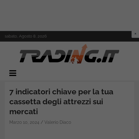
Skip
sabato, Agosto 8, 2026
to
content
Il mondo del trading online
Trading.it
7 indicatori chiave per la tua
cassetta degli attrezzi sui
mercati
Marzo 10, 2024
Valerio Diaco