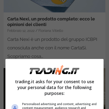
Carta Nexi, un prodotto completo: ecco le
opinioni dei clienti
Febbraio 12, 2022
Floriana Vitiello
Carta Nexi è un prodotto del gruppo ICBPI
conosciuta anche con il nome CartaSì.
Scopriamo cosa…
trading.it asks for your consent to use
your personal data for the following
purposes:
Personalised advertising and content, advertising and
content measurement, audience research and