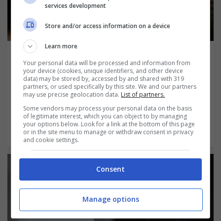
services development
Store and/or access information on a device
Learn more
Carta Easy Compass: cosa si nasconde dietro
Your personal data will be processed and information from
il suo successo
your device (cookies, unique identifiers, and other device
Febbraio 12, 2022
Floriana Vitiello
data) may be stored by, accessed by and shared with 319
partners, or used specifically by this site. We and our partners
La Carta Easy Compass è uno dei prodotti
may use precise geolocation data.
List of partners.
Some vendors may process your personal data on the basis
revolving più apprezzati del panorama
of legitimate interest, which you can object to by managing
your options below. Look for a link at the bottom of this page
italiano. Quali sono…
or in the site menu to manage or withdraw consent in privacy
and cookie settings.
Consent
Manage options