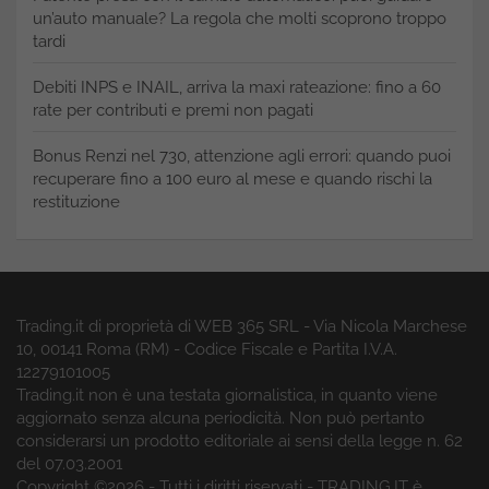
un’auto manuale? La regola che molti scoprono troppo
tardi
Debiti INPS e INAIL, arriva la maxi rateazione: fino a 60
rate per contributi e premi non pagati
Bonus Renzi nel 730, attenzione agli errori: quando puoi
recuperare fino a 100 euro al mese e quando rischi la
restituzione
Trading.it di proprietà di WEB 365 SRL - Via Nicola Marchese
10, 00141 Roma (RM) - Codice Fiscale e Partita I.V.A.
12279101005
Trading.it non è una testata giornalistica, in quanto viene
aggiornato senza alcuna periodicità. Non può pertanto
considerarsi un prodotto editoriale ai sensi della legge n. 62
del 07.03.2001
Copyright ©2026 - Tutti i diritti riservati - TRADING.IT è