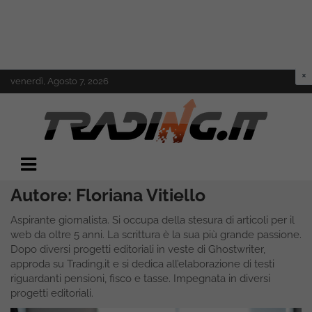
Skip
venerdì, Agosto 7, 2026
to
content
Il mondo del trading online
Trading.it
Autore:
Floriana Vitiello
Aspirante giornalista. Si occupa della stesura di articoli per il
web da oltre 5 anni. La scrittura è la sua più grande passione.
Dopo diversi progetti editoriali in veste di Ghostwriter,
approda su Trading.it e si dedica all’elaborazione di testi
riguardanti pensioni, fisco e tasse. Impegnata in diversi
progetti editoriali.